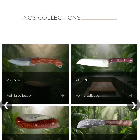
NOS COLLECTIONS
AVENTURE
CUISINE
Voir la collection
Voir la collection
❮
❯