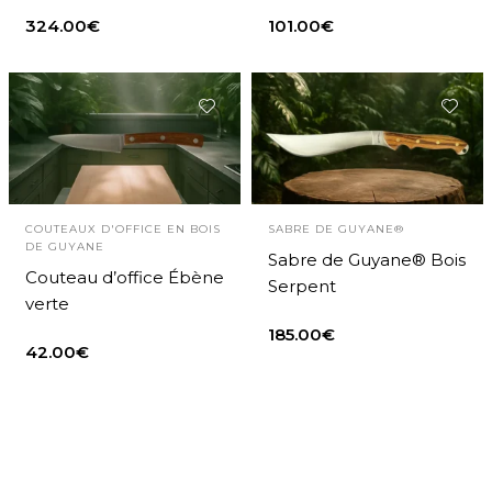
324.00
€
101.00
€
COUTEAUX D'OFFICE EN BOIS
SABRE DE GUYANE®
DE GUYANE
Sabre de Guyane® Bois
Couteau d’office Ébène
Serpent
verte
185.00
€
42.00
€