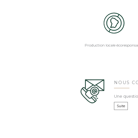
Production locale écoresponsa
NOUS C
Une questio
Suite