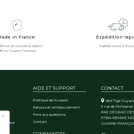
Made in France
Expédition rap
acture de coutellerie depuis
Expédié sous 6 à 10 jou
987 en Guyane Française
AIDE ET SUPPORT
CONTACT
Politique de livraison
Vert'Tige Guyan
9 rue de l'Artisanat
Retours et remboursement
PAE DÉGRAD DE
Foire aux questions
orêt
97354 REMIRE M
Contact
 l'audace
GUYANE FRANÇAI
COMMANDES