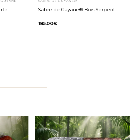
E GUYANE
SABRE DE GUYANE®
rte
Sabre de Guyane® Bois Serpent
185.00
€