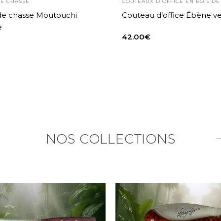
E CHASSE
COUTEAUX D'OFFICE EN BOIS D
de chasse Moutouchi
Couteau d’office Ébène ve
e
42.00
€
NOS COLLECTIONS