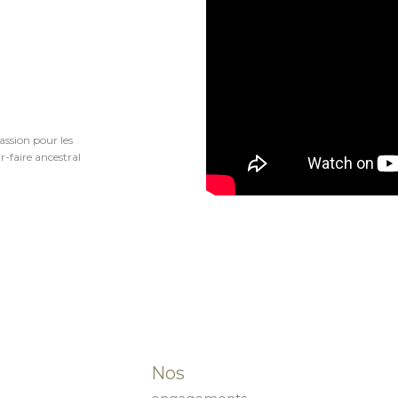
assion pour les
r-faire ancestral
Nos