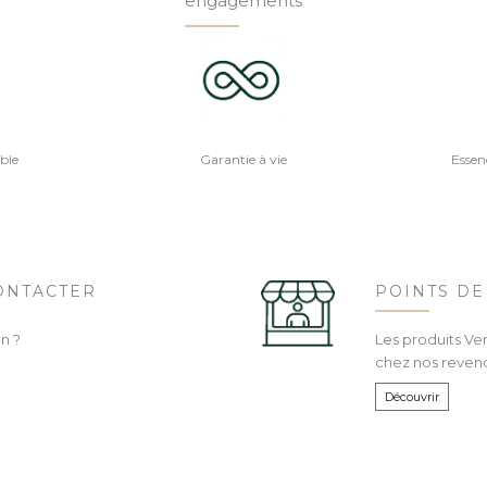
engagements
ble
Garantie à vie
Essen
ONTACTER
POINTS DE
n ?
Les produits Ve
chez nos reven
Découvrir