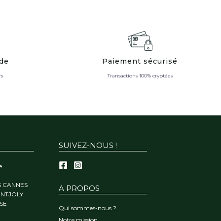
ide
Paiement sécurisé
rs
Transactions 100% cryptées
SUIVEZ-NOUS !
e
S CANNES
A PROPOS
ONTJOLY
SE
Qui sommes-nous ?
Notre mission