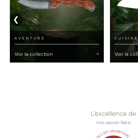
❮
AVENTURE
CUISIN
Voir la collection
Voir la col
L’excellence de
nos savoir-faire