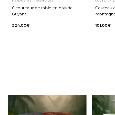
MÉNAGÈRES ARTISANALES
COUTEAUX D
6 couteaux de table en bois de
Couteau 
Guyane
montagn
324.00
€
101.00
€