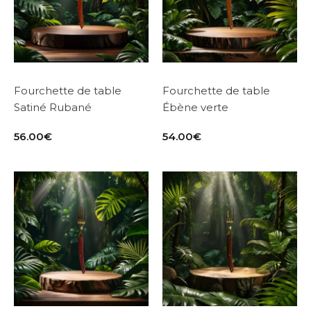
Fourchette de table
Fourchette de table
Satiné Rubané
Ébène verte
56.00
€
54.00
€