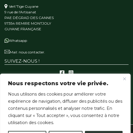
Vert'Tige Guyane
9 rue de l'Artisanat
PAE DÉGRAD DES CANNES
97354 REMIRE MONTJOLY
GUYANE FRANÇAISE
Whatsapp
Mail:
nous contacter.
SUIVEZ-NOUS !
Nous respectons votre vie privée.
A PROPOS
Nous utilisons des cookies pour améliorer votre
Qui sommes-nous ?
expérience de navigation, diffuser des publicités ou des
Notre mission
contenus personnalisés et analyser notre trafic. En
Nos matériaux
cliquant sur « Tout accepter », vous consentez à notre
utilisation des cookies.