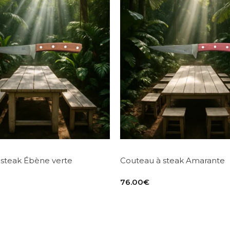
 steak Ébène verte
Couteau à steak Amarante
76.00
€