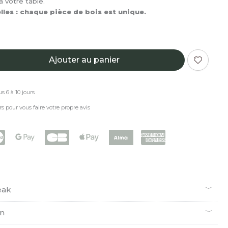
 votre table.
les : chaque pièce de bois est unique.
Ajouter au panier
s 6 à 10 jours
rs pour vous faire votre propre avis
eak
en