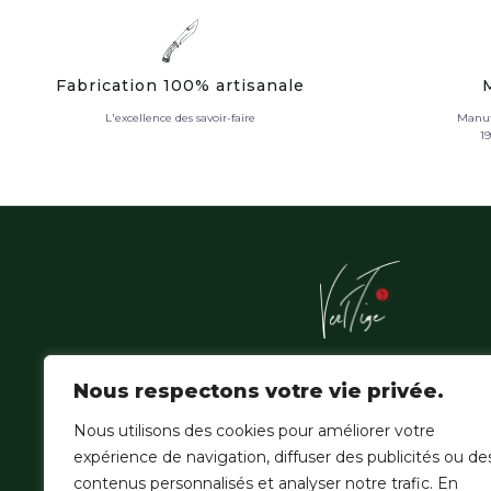
Fabrication 100% artisanale
L'excellence des savoir-faire
Manuf
1
L'Atelier Vert'Tige sublime les essences nobles de la f
Nous respectons votre vie privée.
amazonienne, où la patience du geste hérité épouse
de la création contemporaine.
Nous utilisons des cookies pour améliorer votre
expérience de navigation, diffuser des publicités ou de
contenus personnalisés et analyser notre trafic. En