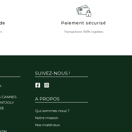
ide
Paiement sécurisé
rs
Transactions 100% cryptées
SUIVEZ-NOUS !
e
S CANNES
A PROPOS
ONTJOLY
SE
Qui sommes-nous ?
Notre mission
Nos matériaux
cter.