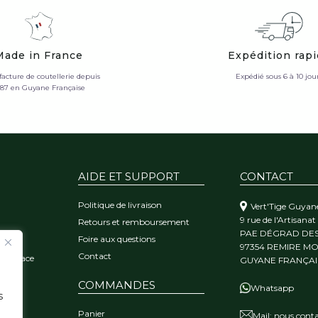
Made in France
Expédition rap
acture de coutellerie depuis
Expédié sous 6 à 10 jou
987 en Guyane Française
AIDE ET SUPPORT
CONTACT
Politique de livraison
Vert'Tige Guyan
9 rue de l'Artisanat
Retours et remboursement
PAE DÉGRAD DE
Foire aux questions
orêt
97354 REMIRE M
Contact
 l'audace
GUYANE FRANÇAI
COMMANDES
Whatsapp
s
Panier
Mail:
nous conta