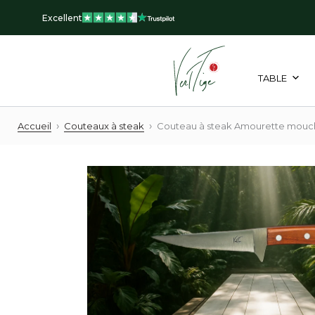
Aller
Excellent
au
contenu
TABLE
›
›
Accueil
Couteaux à steak
Couteau à steak Amourette mouc