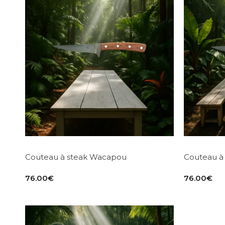
Couteau à steak Wacapou
Couteau à
76.00
€
76.00
€