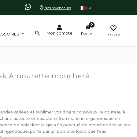
Nos revendeurs
FR
Rechercher
Mon compte
Panier
ESSOIRES
Favoris
eak Amourette moucheté
andes grillées et sublimer vos dîners conviviaux, le couteau à
anchant, autorité et caractère. Son manche ergonomique en
ence de bois dont le grain fin ponctué de mouchetures noires
if hypnotique, porté par un bois plus lourd que l’eau.