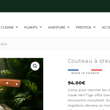
CUISINE
PLIANTS
AVENTURE
PRESTIGE
ACC
heté
Couteau à st
94.00
€
Conçu pour trancher les vi
steak Vert’Tige offre tr
Amourette moucheté. Ess
régulières dessine un mot