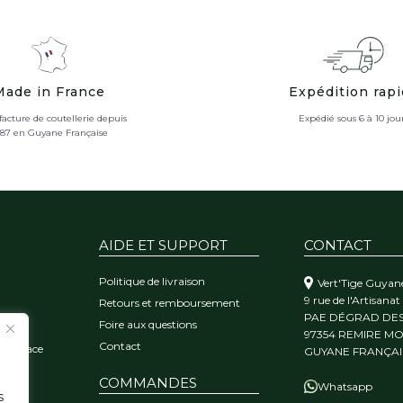
Made in France
Expédition rap
acture de coutellerie depuis
Expédié sous 6 à 10 jou
987 en Guyane Française
AIDE ET SUPPORT
CONTACT
Politique de livraison
Vert'Tige Guyan
9 rue de l'Artisanat
Retours et remboursement
PAE DÉGRAD DE
Foire aux questions
orêt
97354 REMIRE M
Contact
 l'audace
GUYANE FRANÇAI
COMMANDES
Whatsapp
s