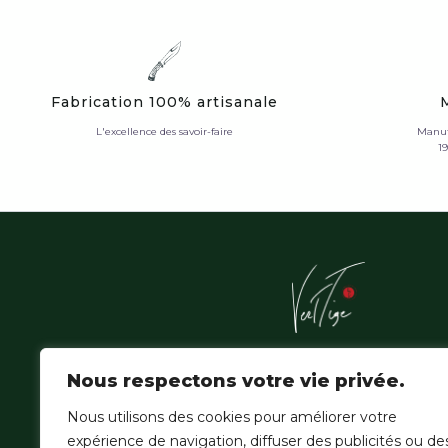
Fabrication 100% artisanale
L'excellence des savoir-faire
Manuf
1
L'Atelier Vert'Tige sublime les essences nobles de la f
Nous respectons votre vie privée.
amazonienne, où la patience du geste hérité épouse
de la création contemporaine.
Nous utilisons des cookies pour améliorer votre
expérience de navigation, diffuser des publicités ou de