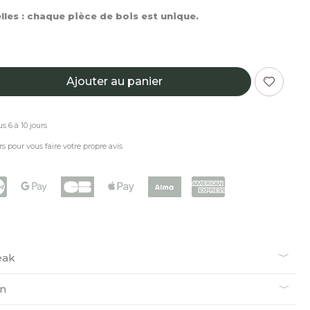
les : chaque pièce de bois est unique.
Ajouter au panier
s 6 à 10 jours
rs pour vous faire votre propre avis
eak
en