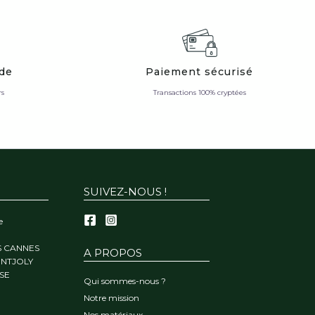
ide
Paiement sécurisé
rs
Transactions 100% cryptées
SUIVEZ-NOUS !
e
S CANNES
A PROPOS
ONTJOLY
SE
Qui sommes-nous ?
Notre mission
Nos matériaux