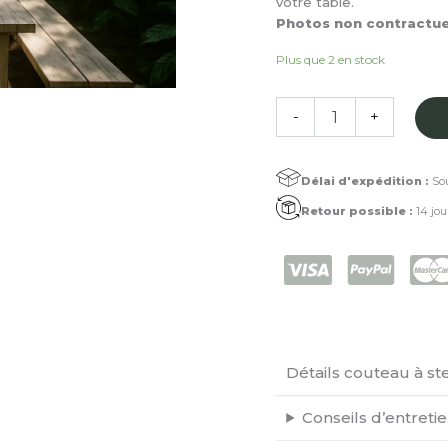
votre table.
Photos non contractuel
Plus que 2 en stock
quantité
-
+
de
Couteau
à
Délai d'expédition :
Sou
steak
Ébène
Retour possible :
14 jou
verte
Détails couteau à st
Conseils d’entreti