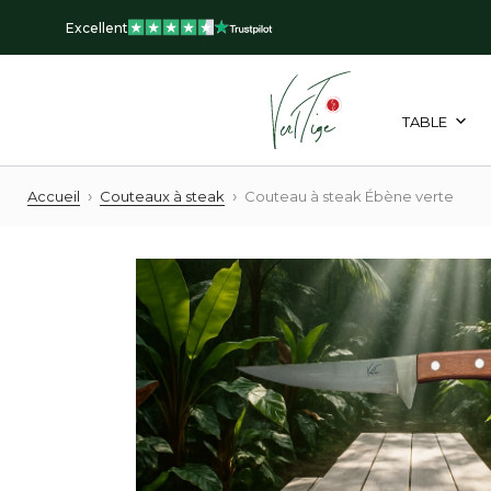
Aller
Excellent
au
contenu
TABLE
›
›
Accueil
Couteaux à steak
Couteau à steak Ébène verte