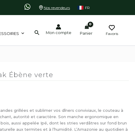
Nos revendeurs
FR
Rechercher
Mon compte
Panier
ESSOIRES
Favoris
ak Ébène verte
andes grillées et sublimer vos dîners conviviaux, le couteau à
anchant, autorité et caractère. Son manche ergonomique en
ois, aussi appelée Ipé, dont les stries verdâtres sur fond brun
aturelle aux termites et à l’humidité. L’Amazonie au quotidien à