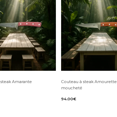
 steak Amarante
Couteau à steak Amourette
moucheté
94.00
€