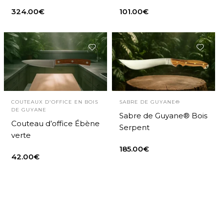
324.00
€
101.00
€
COUTEAUX D'OFFICE EN BOIS
SABRE DE GUYANE®
DE GUYANE
Sabre de Guyane® Bois
Couteau d’office Ébène
Serpent
verte
185.00
€
42.00
€