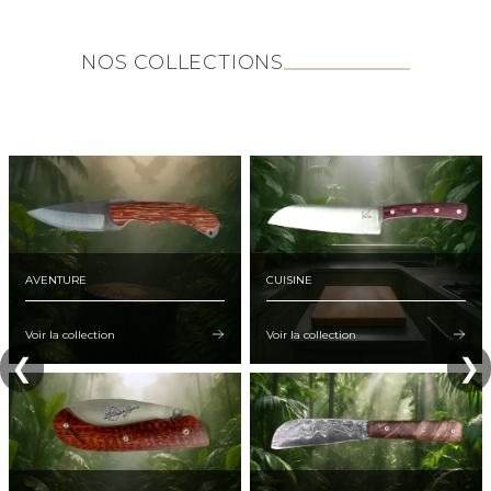
NOS COLLECTIONS
AVENTURE
CUISINE
Voir la collection
Voir la collection
❮
❯