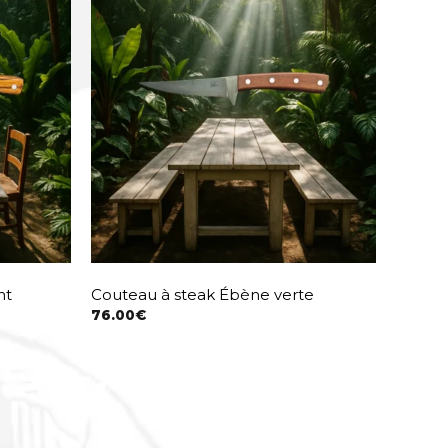
nt
Couteau à steak Ébène verte
76.00
€