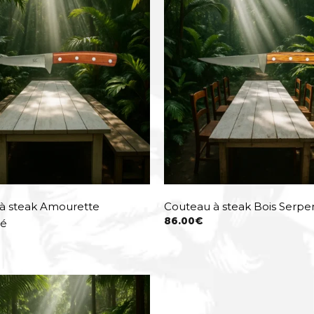
à steak Amourette
Couteau à steak Bois Serpe
86.00
€
é