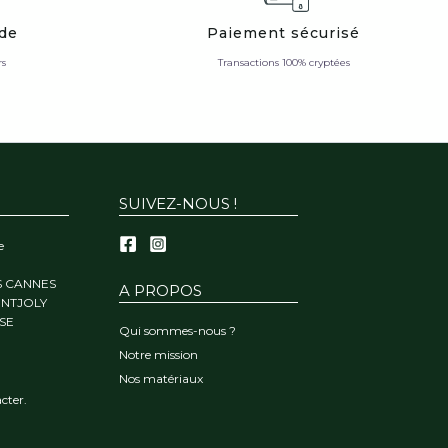
ide
Paiement sécurisé
rs
Transactions 100% cryptées
SUIVEZ-NOUS !
e
S CANNES
A PROPOS
ONTJOLY
SE
Qui sommes-nous ?
Notre mission
Nos matériaux
cter.