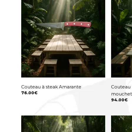
Couteau à steak Amarante
Couteau 
76.00
€
mouchet
94.00
€