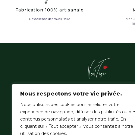
Fabrication 100% artisanale
L'excellence des savoir-faire
Manuf
1
L'Atelier Vert'Tige sublime les essences nobles de la f
Nous respectons votre vie privée.
amazonienne, où la patience du geste hérité épouse
de la création contemporaine.
Nous utilisons des cookies pour améliorer votre
expérience de navigation, diffuser des publicités ou de
contenus personnalisés et analyser notre trafic. En
cliquant sur « Tout accepter », vous consentez à notre
utilisation des cookies.