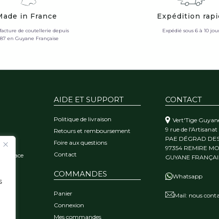
Made in France
Expédition rap
acture de coutellerie depuis
Expédié sous 6 à 10 jou
987 en Guyane Française
AIDE ET SUPPORT
CONTACT
Politique de livraison
Vert'Tige Guyan
9 rue de l'Artisanat
Retours et remboursement
PAE DÉGRAD DE
Foire aux questions
orêt
97354 REMIRE M
Contact
 l'audace
GUYANE FRANÇAI
COMMANDES
Whatsapp
s
Panier
Mail:
nous conta
Connexion
Mes commandes