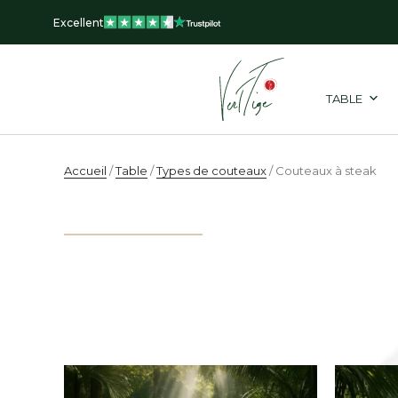
Aller
Excellent
au
contenu
TABLE
Accueil
/
Table
/
Types de couteaux
/ Couteaux à steak