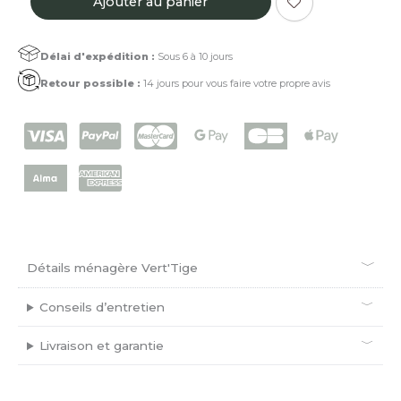
Ajouter au panier
de
6
cuillères
Délai d'expédition :
Sous 6 à 10 jours
à
café
Retour possible :
14 jours pour vous faire votre propre avis
en
bois
de
Guyane
Détails ménagère Vert'Tige
Conseils d’entretien
Livraison et garantie