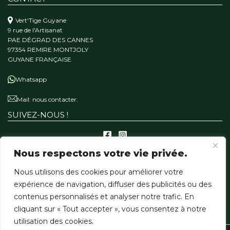
Vert'Tige Guyane
9 rue de l'Artisanat
PAE DÉGRAD DES CANNES
97354 REMIRE MONTJOLY
GUYANE FRANÇAISE
Whatsapp
Mail:
nous contacter.
SUIVEZ-NOUS !
Nous respectons votre vie privée.
A PROPOS
Nous utilisons des cookies pour améliorer votre
Qui sommes-nous ?
expérience de navigation, diffuser des publicités ou des
Notre mission
contenus personnalisés et analyser notre trafic. En
Nos matériaux
cliquant sur « Tout accepter », vous consentez à notre
utilisation des cookies.