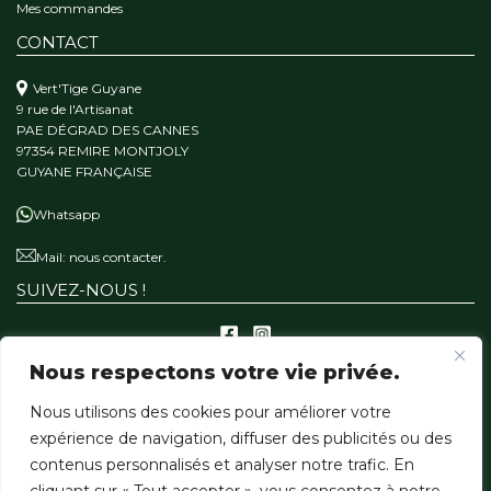
Mes commandes
CONTACT
Vert'Tige Guyane
9 rue de l'Artisanat
PAE DÉGRAD DES CANNES
97354 REMIRE MONTJOLY
GUYANE FRANÇAISE
Whatsapp
Mail:
nous contacter.
SUIVEZ-NOUS !
Nous respectons votre vie privée.
A PROPOS
Nous utilisons des cookies pour améliorer votre
Qui sommes-nous ?
expérience de navigation, diffuser des publicités ou des
Notre mission
contenus personnalisés et analyser notre trafic. En
Nos matériaux