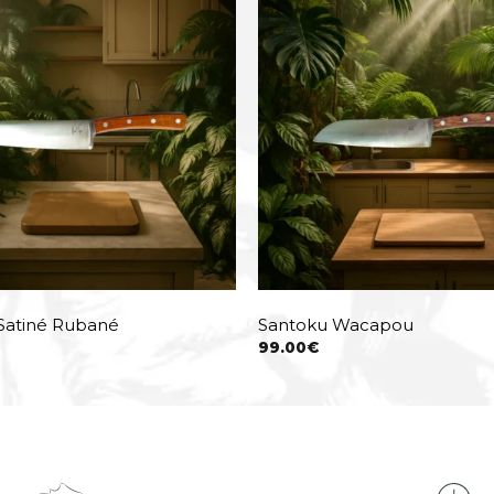
Satiné Rubané
Santoku Wacapou
99.00
€