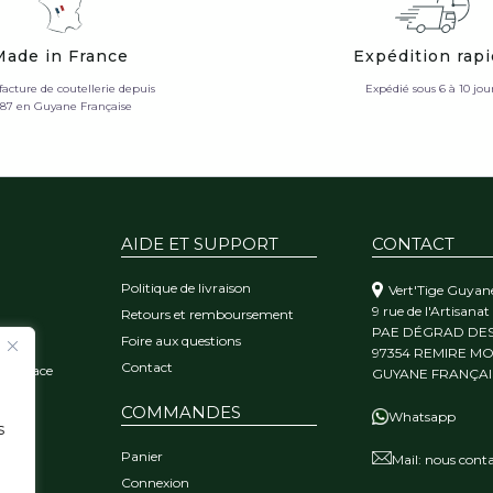
Made in France
Expédition rap
acture de coutellerie depuis
Expédié sous 6 à 10 jou
987 en Guyane Française
AIDE ET SUPPORT
CONTACT
Politique de livraison
Vert'Tige Guyan
9 rue de l'Artisanat
Retours et remboursement
PAE DÉGRAD DE
Foire aux questions
orêt
97354 REMIRE M
Contact
 l'audace
GUYANE FRANÇAI
COMMANDES
Whatsapp
s
Panier
Mail:
nous conta
Connexion