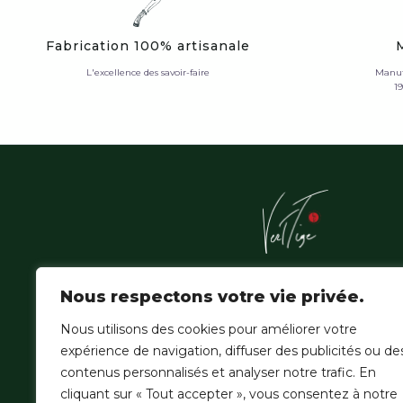
Fabrication 100% artisanale
L'excellence des savoir-faire
Manuf
1
L'Atelier Vert'Tige sublime les essences nobles de la f
Nous respectons votre vie privée.
amazonienne, où la patience du geste hérité épouse
de la création contemporaine.
Nous utilisons des cookies pour améliorer votre
expérience de navigation, diffuser des publicités ou de
contenus personnalisés et analyser notre trafic. En
cliquant sur « Tout accepter », vous consentez à notre