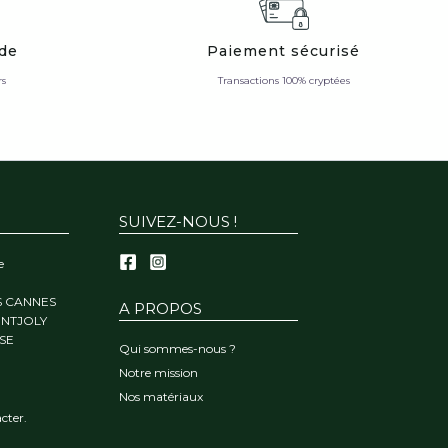
ide
Paiement sécurisé
rs
Transactions 100% cryptées
SUIVEZ-NOUS !
e
S CANNES
A PROPOS
ONTJOLY
SE
Qui sommes-nous ?
Notre mission
Nos matériaux
cter.