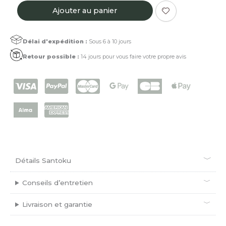
quantité
Ajouter au panier
de
Santoku
Satiné
Délai d'expédition :
Sous 6 à 10 jours
Rubané
Retour possible :
14 jours pour vous faire votre propre avis
Détails Santoku
Conseils d’entretien
Livraison et garantie