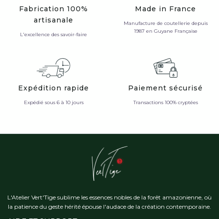
Fabrication 100%
Made in France
artisanale
Manufacture de coutellerie depuis
1987 en Guyane Française
L'excellence des savoir-faire
Expédition rapide
Paiement sécurisé
Expédié sous 6 à 10 jours
Transactions 100% cryptées
L'Atelier Vert'Tige sublime les essences nobles de la forêt amazonienne, où
la patience du geste hérité épouse l'audace de la création contemporaine.