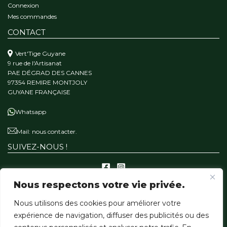
Connexion
Mes commandes
CONTACT
Vert'Tige Guyane
9 rue de l'Artisanat
PAE DÉGRAD DES CANNES
97354 REMIRE MONTJOLY
GUYANE FRANÇAISE
Whatsapp
Mail:
nous contacter.
SUIVEZ-NOUS !
Nous respectons votre vie privée.
A PROPOS
Nous utilisons des cookies pour améliorer votre
Qui sommes-nous ?
expérience de navigation, diffuser des publicités ou des
Notre mission