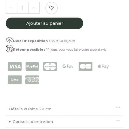
quantité
-
+
de
Couteau
de
Ajouter au panier
cuisine
20
cm
Délai d'expédition :
Sous 6 à 10 jours
Amourette
Retour possible :
14 jours pour vous faire votre propre avis
marbré
Détails cuisine 20 cm
Conseils d’entretien