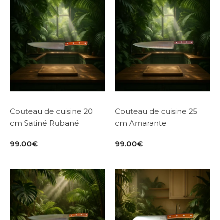
Couteau de cuisine 20
Couteau de cuisine 25
cm Satiné Rubané
cm Amarante
99.00
€
99.00
€