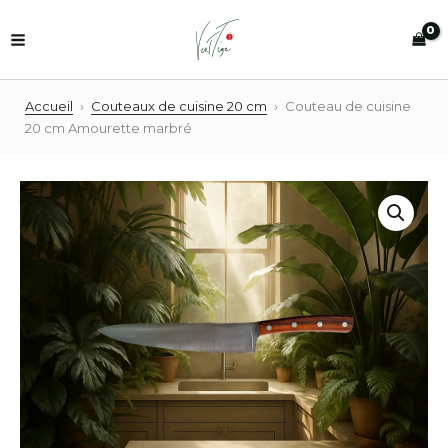
Aller
au
contenu
Accueil
›
Couteaux de cuisine 20 cm
›
Couteau de cuisine
20 cm Amourette marbré