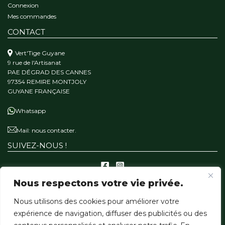
Connexion
Mes commandes
CONTACT
Vert'Tige Guyane
9 rue de l'Artisanat
PAE DÉGRAD DES CANNES
97354 REMIRE MONTJOLY
GUYANE FRANÇAISE
Whatsapp
Mail:
nous contacter.
SUIVEZ-NOUS !
Nous respectons votre vie privée.
A PROPOS
Nous utilisons des cookies pour améliorer votre
Qui sommes-nous ?
expérience de navigation, diffuser des publicités ou des
Notre mission