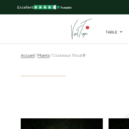
Aller
Excellent
au
contenu
TABLE
Accueil
/
Pliants
/ Couteaux Titout®