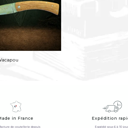
 Wacapou
Made in France
Expédition rap
acture de coutellerie depuis
Expédié sous 6 à 10 jou