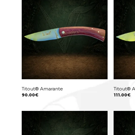
Titout® Amarante
Titout®
90.00
€
111.00
€