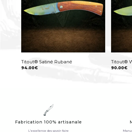
Titout® Satiné Rubané
Titout®
94.00
€
90.00
€
Fabrication 100% artisanale
L'excellence des savoir-faire
Manuf