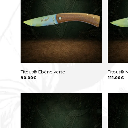
Titout® Ébène verte
Titout® 
90.00
€
111.00
€