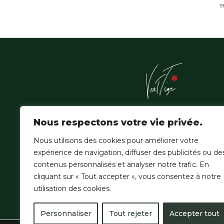
1
L'Atelier Vert'Tige sublime les essences nobles de la f
Nous respectons votre vie privée.
amazonienne, où la patience du geste hérité épouse
de la création contemporaine.
Nous utilisons des cookies pour améliorer votre
expérience de navigation, diffuser des publicités ou de
contenus personnalisés et analyser notre trafic. En
cliquant sur « Tout accepter », vous consentez à notre
utilisation des cookies.
Personnaliser
Tout rejeter
Accepter tout