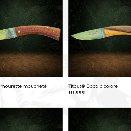
 Amourette moucheté
Titout® Boco bicolore
111.00
€