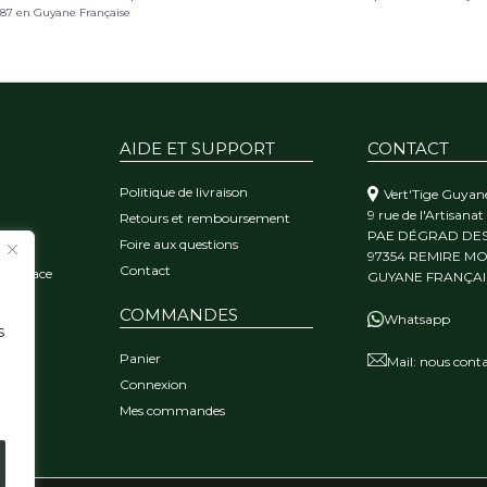
987 en Guyane Française
AIDE ET SUPPORT
CONTACT
Politique de livraison
Vert'Tige Guyan
9 rue de l'Artisanat
Retours et remboursement
PAE DÉGRAD DE
Foire aux questions
orêt
97354 REMIRE M
Contact
 l'audace
GUYANE FRANÇAI
COMMANDES
Whatsapp
s
Panier
Mail:
nous conta
Connexion
Mes commandes