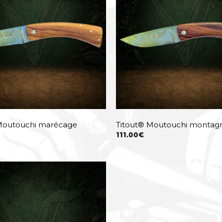
Moutouchi marécage
Titout® Moutouchi montag
111.00
€