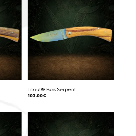
Titout® Bois Serpent
103.00
€