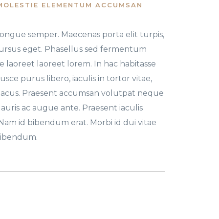
MOLESTIE ELEMENTUM ACCUMSAN
ngue semper. Maecenas porta elit turpis,
e cursus eget. Phasellus sed fermentum
 laoreet laoreet lorem. In hac habitasse
sce purus libero, iaculis in tortor vitae,
lacus. Praesent accumsan volutpat neque
 Mauris ac augue ante. Praesent iaculis
s. Nam id bibendum erat. Morbi id dui vitae
bibendum.