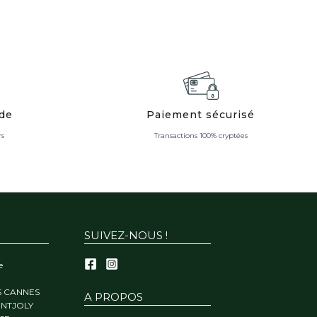
ide
Paiement sécurisé
rs
Transactions 100% cryptées
SUIVEZ-NOUS !
e
S CANNES
A PROPOS
ONTJOLY