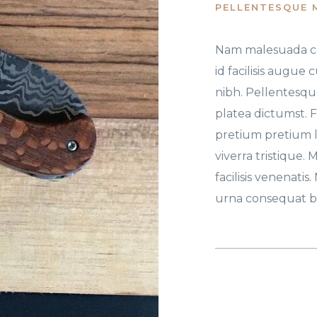
PELLENTESQUE 
Nam malesuada co
id facilisis augu
nibh. Pellentesque
platea dictumst. Fu
pretium pretium 
viverra tristique.
facilisis venenati
urna consequat 