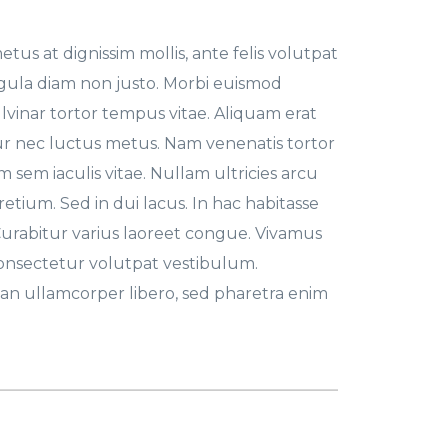
etus at dignissim mollis, ante felis volutpat
ligula diam non justo. Morbi euismod
lvinar tortor tempus vitae. Aliquam erat
ur nec luctus metus. Nam venenatis tortor
 sem iaculis vitae. Nullam ultricies arcu
pretium. Sed in dui lacus. In hac habitasse
Curabitur varius laoreet congue. Vivamus
consectetur volutpat vestibulum.
n ullamcorper libero, sed pharetra enim