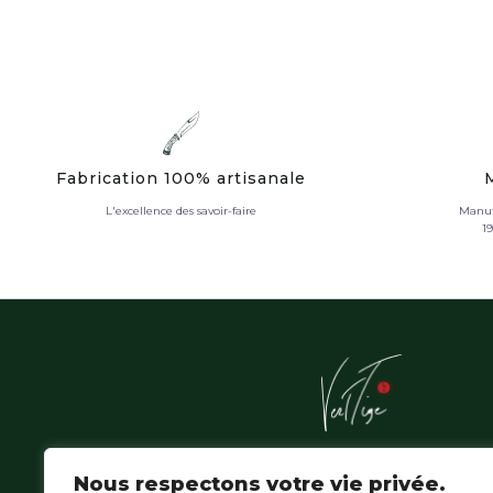
Fabrication 100% artisanale
L'excellence des savoir-faire
Manuf
1
L'Atelier Vert'Tige sublime les essences nobles de la f
Nous respectons votre vie privée.
amazonienne, où la patience du geste hérité épouse