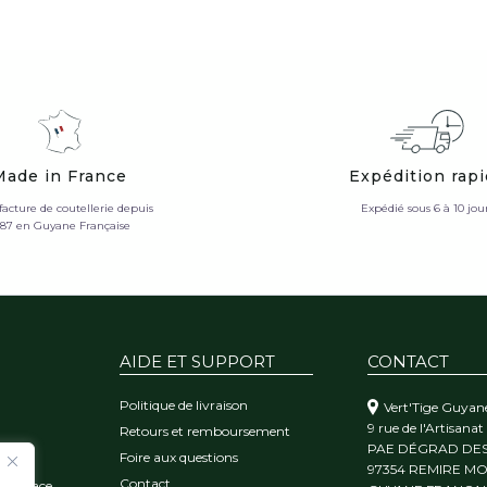
Made in France
Expédition rap
acture de coutellerie depuis
Expédié sous 6 à 10 jou
987 en Guyane Française
AIDE ET SUPPORT
CONTACT
Politique de livraison
Vert'Tige Guyan
9 rue de l'Artisanat
Retours et remboursement
PAE DÉGRAD DE
Foire aux questions
orêt
97354 REMIRE M
Contact
 l'audace