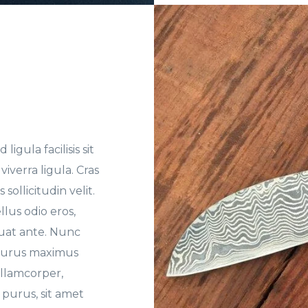
ligula facilisis sit
iverra ligula. Cras
 sollicitudin velit.
lus odio eros,
quat ante. Nunc
s purus maximus
ullamcorper,
 purus, sit amet