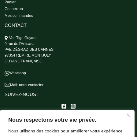
Panier
Connexion
Mes commandes
CONTACT
Vert'Tige Guyane
9 rue de l'Artisanat
PAE DÉGRAD DES CANNES
97354 REMIRE MONTJOLY
GUYANE FRANÇAISE
Whatsapp
Mail:
nous contacter.
SUIVEZ-NOUS !
Nous respectons votre vie privée.
A PROPOS
Nous utilisons des cookies pour améliorer votre expérience
Qui sommes-nous ?