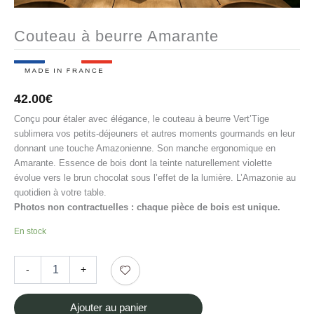
Couteau à beurre Amarante
42.00
€
Conçu pour étaler avec élégance, le couteau à beurre Vert’Tige
sublimera vos petits-déjeuners et autres moments gourmands en leur
donnant une touche Amazonienne. Son manche ergonomique en
Amarante. Essence de bois dont la teinte naturellement violette
évolue vers le brun chocolat sous l’effet de la lumière. L’Amazonie au
quotidien à votre table.
Photos non contractuelles : chaque pièce de bois est unique.
En stock
quantité
-
+
de
Couteau
à
Ajouter au panier