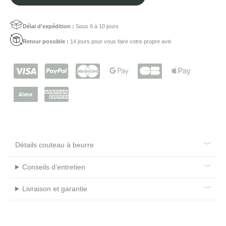
beurre
Amarante
Délai d'expédition :
Sous 6 à 10 jours
Retour possible :
14 jours pour vous faire votre propre avis
Détails couteau à beurre
Conseils d’entretien
Livraison et garantie