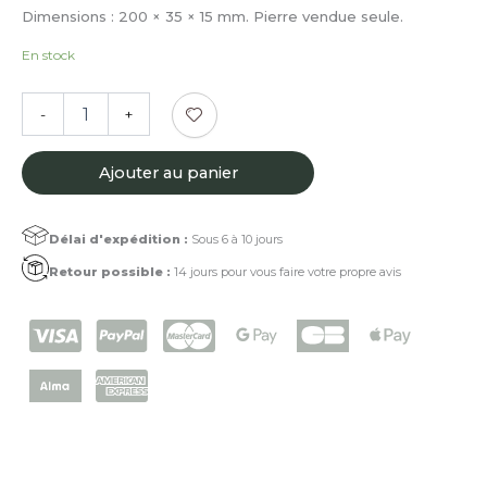
Dimensions : 200 × 35 × 15 mm. Pierre vendue seule.
En stock
quantité
-
+
de
Pierre
à
Ajouter au panier
aiguiser
naturelle
Délai d'expédition :
Sous 6 à 10 jours
Retour possible :
14 jours pour vous faire votre propre avis