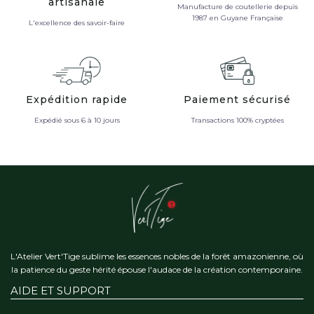
artisanale
Manufacture de coutellerie depuis
1987 en Guyane Française
L'excellence des savoir-faire
Expédition rapide
Paiement sécurisé
Expédié sous 6 à 10 jours
Transactions 100% cryptées
L'Atelier Vert'Tige sublime les essences nobles de la forêt amazonienne, où
la patience du geste hérité épouse l'audace de la création contemporaine.
AIDE ET SUPPORT