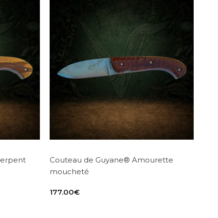
Serpent
Couteau de Guyane® Amourette
moucheté
177.00
€