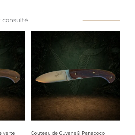
 consulté
 verte
Couteau de Guyane® Panacoco