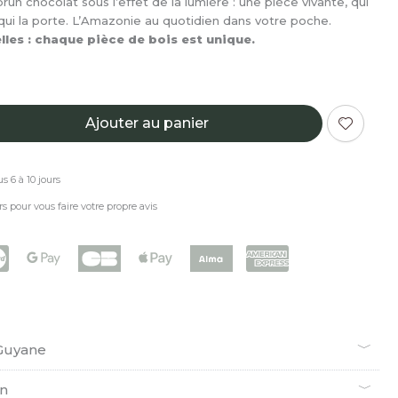
un chocolat sous l’effet de la lumière : une pièce vivante, qui
qui la porte. L’Amazonie au quotidien dans votre poche.
les : chaque pièce de bois est unique.
Ajouter au panier
s 6 à 10 jours
rs pour vous faire votre propre avis
 Guyane
en