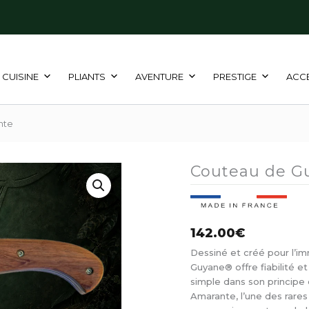
CUISINE
PLIANTS
AVENTURE
PRESTIGE
ACC
nte
Couteau de G
142.00
€
Dessiné et créé pour l’i
Guyane® offre fiabilité e
simple dans son princip
Amarante, l’une des rare