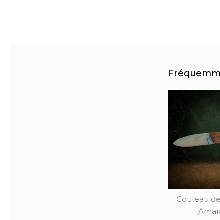
Fréquemme
Couteau d
Amar