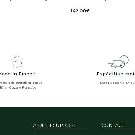
142.00
€
Made in France
Expédition rap
acture de coutellerie depuis
Expédié sous 6 à 10 jou
987 en Guyane Française
AIDE ET SUPPORT
CONTACT