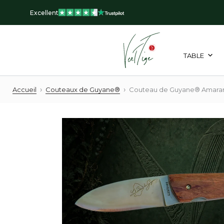
Aller
Excellent
au
contenu
TABLE
›
›
Accueil
Couteaux de Guyane®
Couteau de Guyane® Amara