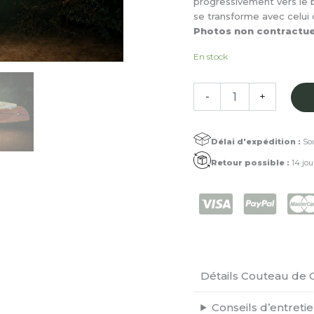
progressivement vers le br
se transforme avec celui 
Photos non contractuel
En stock
quantité
-
+
de
Couteau
de
Délai d'expédition :
Sou
Guyane®
Amarante
Retour possible :
14 jou
Détails Couteau de
Conseils d’entreti