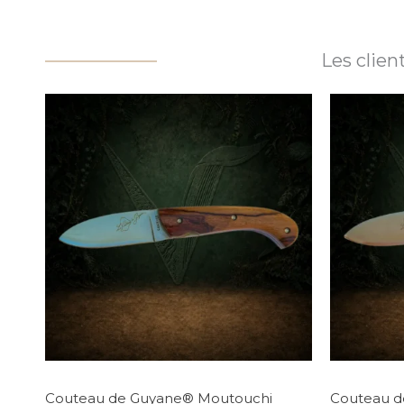
Les clie
Couteau de Guyane® Moutouchi
Couteau d