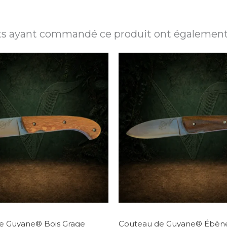
nts ayant commandé ce produit ont également
e Guyane® Bois Grage
Couteau de Guyane® Ébène