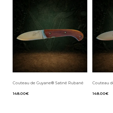
Couteau de Guyane® Satiné Rubané
Couteau d
148.00
€
148.00
€