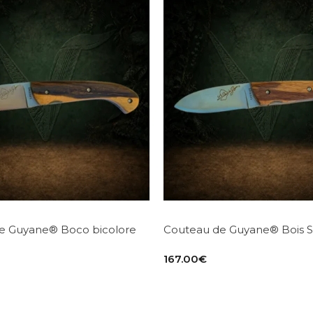
e Guyane® Boco bicolore
Couteau de Guyane® Bois 
167.00
€