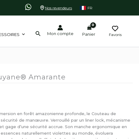
Nos revendeurs
FR
Rechercher
Mon compte
Panier
ESSOIRES
Favoris
uyane® Amarante
mmersion en forêt amazonienne profonde, le Couteau de
t sécurité de manœuvre. Verrouillé par un liner lock, mécanisme
e et gage d’une sécurité accrue. Son manche ergonomique en
s essences naturellement violettes au monde, évoluera