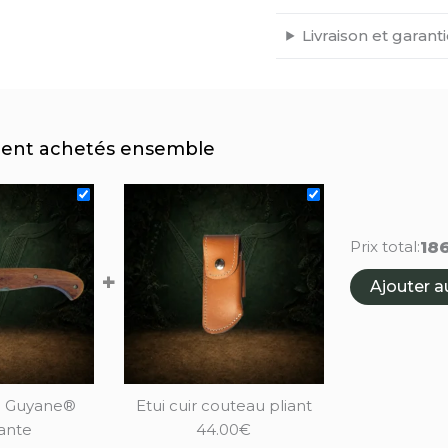
Livraison et garant
nt achetés ensemble
18
Prix total:
+
Ajouter a
e Guyane®
Etui cuir couteau pliant
ante
44.00
€