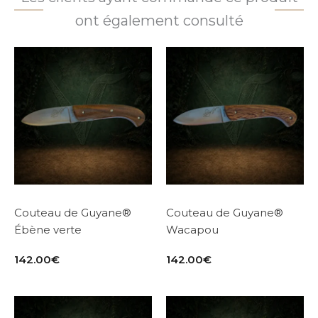
ont également consulté
Couteau de Guyane®
Couteau de Guyane®
Ébène verte
Wacapou
142.00
€
142.00
€