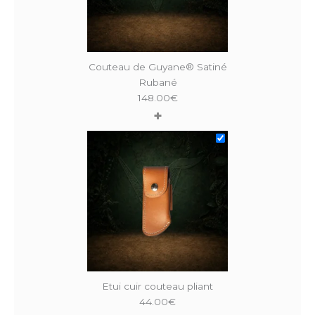
Couteau de Guyane® Satiné
Rubané
148.00
€
+
Etui cuir couteau pliant
44.00
€