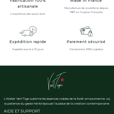
Fabrication 100%
Made in France
artisanale
Manufacture de coutellerie depuis
1987 en Guyane Française
L'excellence des savoir-faire
Expédition rapide
Paiement sécurisé
Expédié sous 6 à 10 jours
Transactions 100% cryptées
L'Atelier Vert'Tige sublime les essences nobles de la forêt amazonienne, où
la patience du geste hérité épouse l'audace de la création contemporaine.
AIDE ET SUPPORT