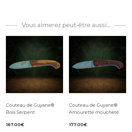
Vous aimerez peut-être aussi…
Couteau de Guyane®
Couteau de Guyane®
Bois Serpent
Amourette moucheté
167.00
€
177.00
€