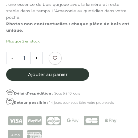
: une essence de bois qui joue avec la lumière et reste
stable dans le temps. L’Amazonie au quotidien dans votre
poche.
Photos non contractuelles : chaque pièce de bois est
unique.
Plus que 2 en stock
quantité
-
+
de
Couteau
de
Ajouter au panier
Guyane®
Satiné
Rubané
Délai d'expédition :
Sous 6 à 10 jours
Retour possible :
14 jours pour vous faire votre propre avis