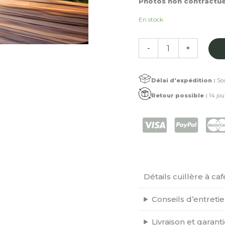
Photos non contractuel
En stock
quantité
-
+
de
Cuillère
à
Délai d'expédition :
Sou
café
Bois
Retour possible :
14 jou
Serpent
Détails cuillère à caf
Conseils d’entreti
Livraison et garant