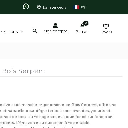
Nos revendeurs
FR
Rechercher
Mon compte
Panier
ESSOIRES
Favoris
é Bois Serpent
Tige avec son manche ergonomique en Bois Serpent, offre une
e et naturelle pour déguster boissons chaudes, yaourts et
sence de bois, au veinage sinueux brun foncé sur fond clair,
erpents. L’Amazonie au quotidien à votre table.