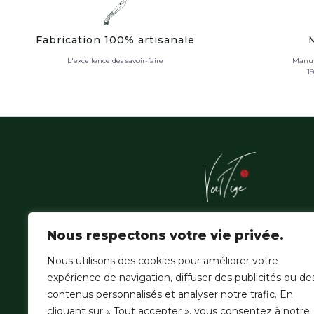
Fabrication 100% artisanale
L'excellence des savoir-faire
Manuf
1
L'Atelier Vert'Tige sublime les essences nobles de la f
Nous respectons votre vie privée.
amazonienne, où la patience du geste hérité épouse
de la création contemporaine.
Nous utilisons des cookies pour améliorer votre
expérience de navigation, diffuser des publicités ou de
contenus personnalisés et analyser notre trafic. En
cliquant sur « Tout accepter », vous consentez à notre