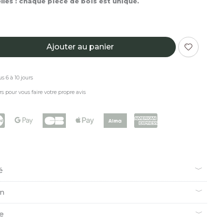
les : chaque pièce de bois est unique.
Ajouter au panier
s 6 à 10 jours
rs pour vous faire votre propre avis
é
en
ie