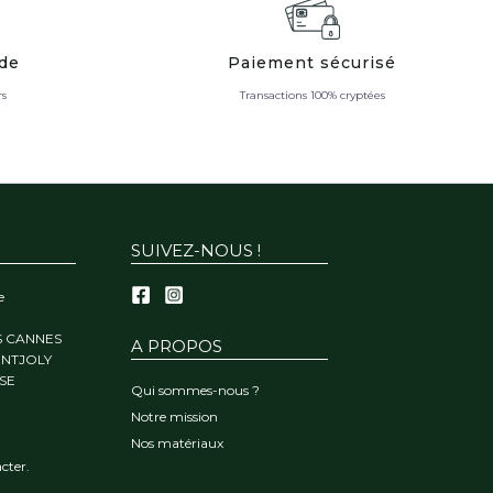
ide
Paiement sécurisé
rs
Transactions 100% cryptées
SUIVEZ-NOUS !
e
S CANNES
A PROPOS
ONTJOLY
SE
Qui sommes-nous ?
Notre mission
Nos matériaux
cter.