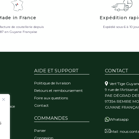
Made in France
Expédition rap
acture de coutellerie depuis
Expédié sous 6 à 10 jou
987 en Guyane Française
AIDE ET SUPPORT
CONTACT
Politique de livraison
Vert'Tige Guyan
9 rue de l'Artisanat
Retours et remboursement
PAE DÉGRAD DE
Foire aux questions
orêt
97354 REMIRE M
Contact
 l'audace
GUYANE FRANÇAI
COMMANDES
Whatsapp
s
Panier
Mail:
nous conta
Connexion