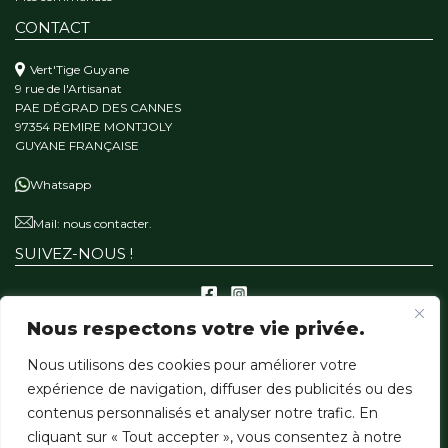
CONTACT
Vert'Tige Guyane
9 rue de l'Artisanat
PAE DÉGRAD DES CANNES
97354 REMIRE MONTJOLY
GUYANE FRANÇAISE
Whatsapp
Mail:
nous contacter.
SUIVEZ-NOUS !
Nous respectons votre vie privée.
A PROPOS
Nous utilisons des cookies pour améliorer votre
Qui sommes-nous ?
expérience de navigation, diffuser des publicités ou des
Notre mission
contenus personnalisés et analyser notre trafic. En
Nos matériaux
cliquant sur « Tout accepter », vous consentez à notre