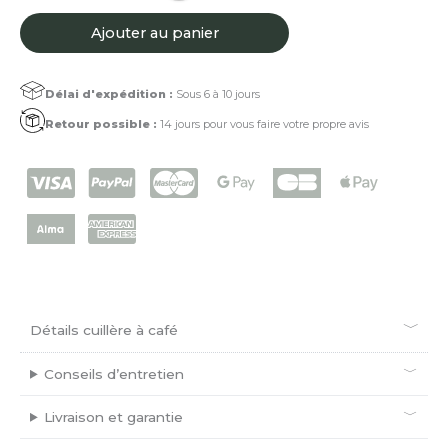
Cuillère
à
Ajouter au panier
café
Ébène
verte
Délai d'expédition :
Sous 6 à 10 jours
Retour possible :
14 jours pour vous faire votre propre avis
Détails cuillère à café
Conseils d’entretien
Livraison et garantie