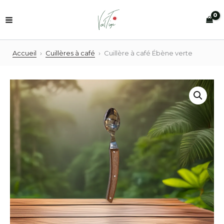
Aller
au
contenu
Accueil
›
Cuillères à café
›
Cuillère à café Ébène verte