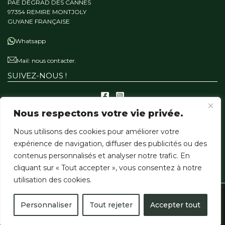
PAE DÉGRAD DES CANNES
97354 REMIRE MONTJOLY
GUYANE FRANÇAISE
Whatsapp
Mail:
nous contacter.
SUIVEZ-NOUS !
Nous respectons votre vie privée.
A PROPOS
Nous utilisons des cookies pour améliorer votre
Qui sommes-nous ?
expérience de navigation, diffuser des publicités ou des
Notre mission
contenus personnalisés et analyser notre trafic. En
Nos matériaux
cliquant sur « Tout accepter », vous consentez à notre
utilisation des cookies.
Copyright © 2026 Atelier Vert'Tige -
Mentions légales
-
CGV
-
Politique de
Personnaliser
Tout rejeter
Accepter tout
confidentialité