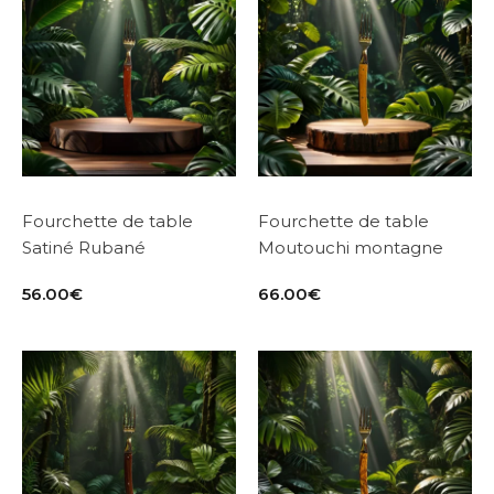
Fourchette de table
Fourchette de table
Satiné Rubané
Moutouchi montagne
56.00
€
66.00
€