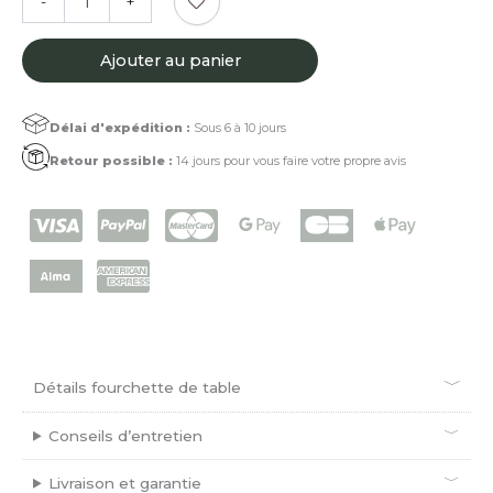
-
+
de
Fourchette
de
Ajouter au panier
table
Wacapou
Délai d'expédition :
Sous 6 à 10 jours
Retour possible :
14 jours pour vous faire votre propre avis
Détails fourchette de table
Conseils d’entretien
Livraison et garantie