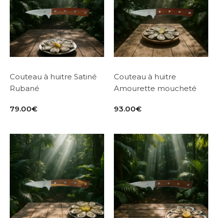
Couteau à huitre Satiné
Couteau à huitre
Rubané
Amourette moucheté
79.00
€
93.00
€