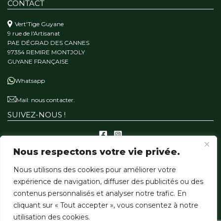
CONTACT
Vert'Tige Guyane
9 rue de l'Artisanat
PAE DÉGRAD DES CANNES
97354 REMIRE MONTJOLY
GUYANE FRANÇAISE
Whatsapp
Mail:
nous contacter.
SUIVEZ-NOUS !
Nous respectons votre vie privée.
A PROPOS
Nous utilisons des cookies pour améliorer votre
Qui sommes-nous ?
expérience de navigation, diffuser des publicités ou des
Notre mission
contenus personnalisés et analyser notre trafic. En
Nos matériaux
cliquant sur « Tout accepter », vous consentez à notre
utilisation des cookies.