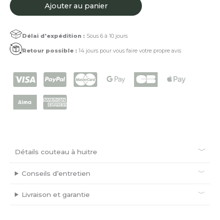
à
Ajouter au panier
huitre
Amarante
Délai d'expédition :
Sous 6 à 10 jours
Retour possible :
14 jours pour vous faire votre propre avis
Détails couteau à huitre
Conseils d’entretien
Livraison et garantie