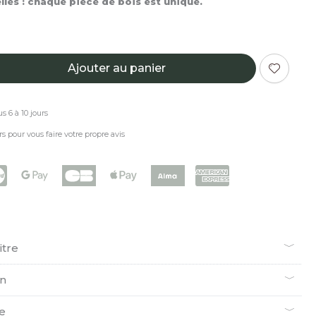
les : chaque pièce de bois est unique.
Ajouter au panier
s 6 à 10 jours
rs pour vous faire votre propre avis
itre
en
ie