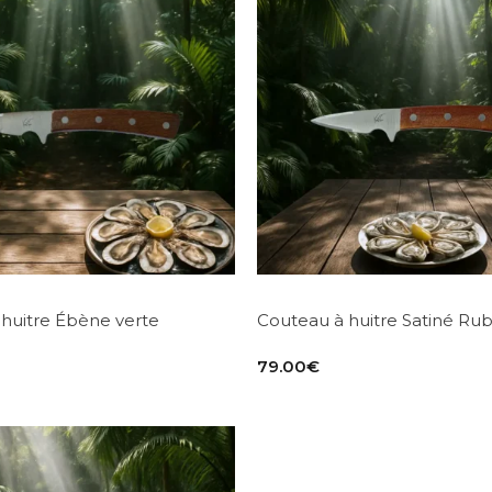
huitre Ébène verte
Couteau à huitre Satiné Ru
79.00
€