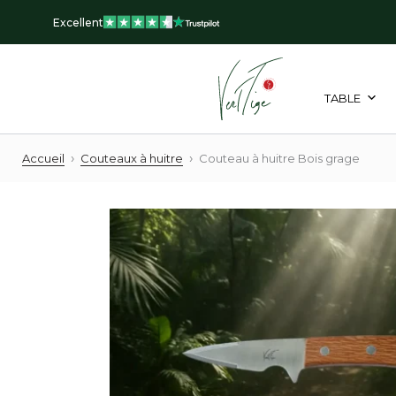
Aller
Excellent
au
contenu
TABLE
›
›
Accueil
Couteaux à huitre
Couteau à huitre Bois grage