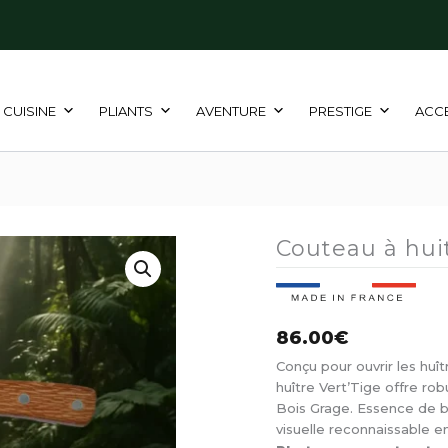
CUISINE
PLIANTS
AVENTURE
PRESTIGE
ACC
Couteau à hui
86.00
€
Conçu pour ouvrir les huî
huître Vert’Tige offre r
Bois Grage. Essence de bo
visuelle reconnaissable e