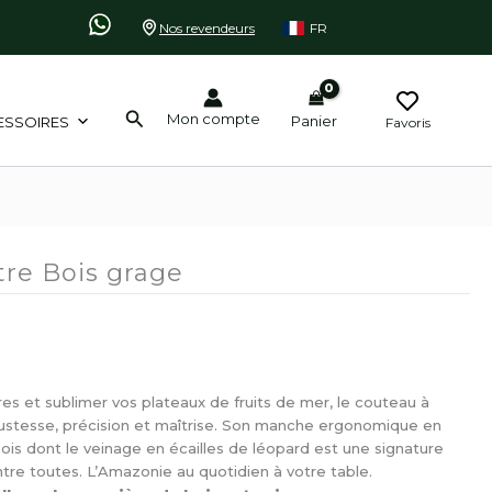
Nos revendeurs
FR
Rechercher
Mon compte
Panier
ESSOIRES
Favoris
tre Bois grage
tres et sublimer vos plateaux de fruits de mer, le couteau à
obustesse, précision et maîtrise. Son manche ergonomique en
is dont le veinage en écailles de léopard est une signature
ntre toutes. L’Amazonie au quotidien à votre table.