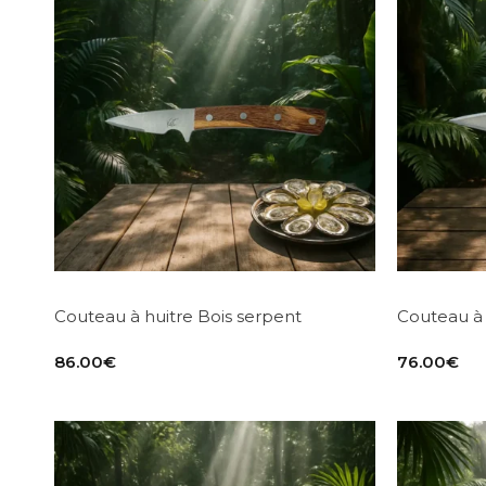
Couteau à huitre Bois serpent
Couteau à 
86.00
€
76.00
€