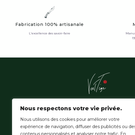
Fabrication 100% artisanale
L'excellence des savoir-faire
Manuf
1
L'Atelier Vert'Tige sublime les essences nobles de la f
Nous respectons votre vie privée.
amazonienne, où la patience du geste hérité épouse
de la création contemporaine.
Nous utilisons des cookies pour améliorer votre
expérience de navigation, diffuser des publicités ou de
contenus personnalisés et analyser notre trafic. En