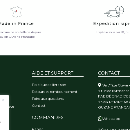
Made in France
Expédition rap
acture de coutellerie depuis
Expédié sous 6 à 10 jou
987 en Guyane Française
AIDE ET SUPPORT
CONTACT
Politique de livraison
Vert'Tige Guyan
9 rue de l'Artisanat
Retours et remboursement
PAE DÉGRAD DE
Foire aux questions
orêt
97354 REMIRE M
Contact
 l'audace
GUYANE FRANÇAI
COMMANDES
Whatsapp
s
Panier
Mail:
nous conta