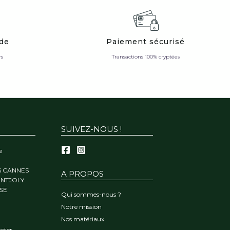
ide
Paiement sécurisé
rs
Transactions 100% cryptées
SUIVEZ-NOUS !
e
S CANNES
A PROPOS
ONTJOLY
SE
Qui sommes-nous ?
Notre mission
Nos matériaux
cter.