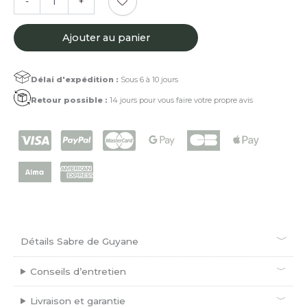
-
+
de
Sabre
de
Ajouter au panier
Guyane®
Bois
Grage
Délai d'expédition :
Sous 6 à 10 jours
Retour possible :
14 jours pour vous faire votre propre avis
Détails Sabre de Guyane
Conseils d’entretien
Livraison et garantie