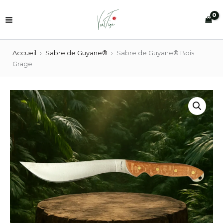
Aller
au
contenu
Accueil
›
Sabre de Guyane®
›
Sabre de Guyane® Bois
Grage