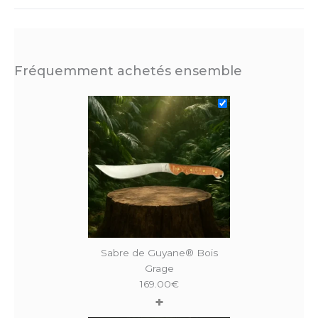
Fréquemment achetés ensemble
Sabre de Guyane® Bois
Grage
169.00
€
+