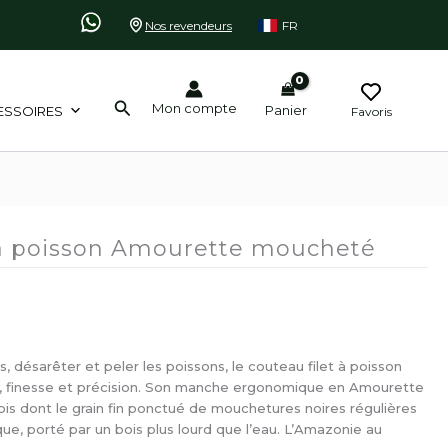
Nos revendeurs
FR
Rechercher
Mon compte
Panier
ESSOIRES
Favoris
 à poisson Amourette moucheté
s, désarêter et peler les poissons, le couteau filet à poisson
e, finesse et précision. Son manche ergonomique en Amourette
s dont le grain fin ponctué de mouchetures noires régulières
ue, porté par un bois plus lourd que l’eau. L’Amazonie au