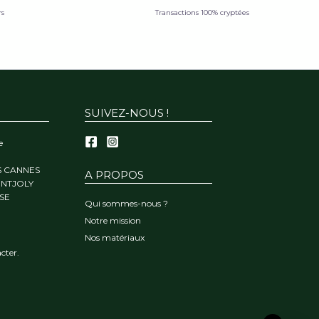
rs
Transactions 100% cryptées
SUIVEZ-NOUS !
e
S CANNES
A PROPOS
ONTJOLY
SE
Qui sommes-nous ?
Notre mission
Nos matériaux
cter.