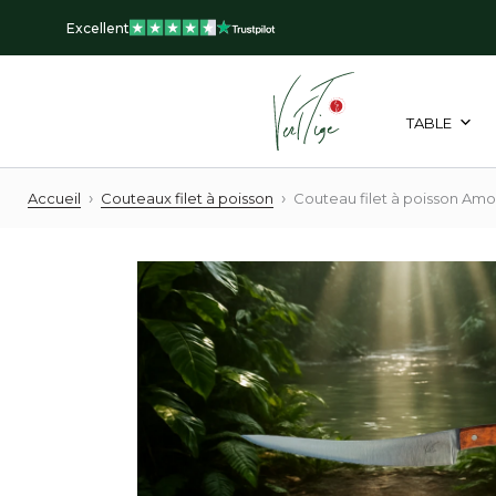
Aller
Excellent
au
contenu
TABLE
›
›
Accueil
Couteaux filet à poisson
Couteau filet à poisson A