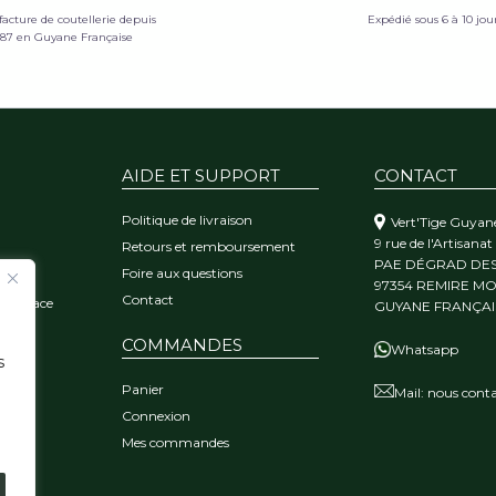
acture de coutellerie depuis
Expédié sous 6 à 10 jou
987 en Guyane Française
AIDE ET SUPPORT
CONTACT
Politique de livraison
Vert'Tige Guyan
9 rue de l'Artisanat
Retours et remboursement
PAE DÉGRAD DE
Foire aux questions
orêt
97354 REMIRE M
Contact
 l'audace
GUYANE FRANÇAI
COMMANDES
Whatsapp
s
Panier
Mail:
nous conta
Connexion
Mes commandes