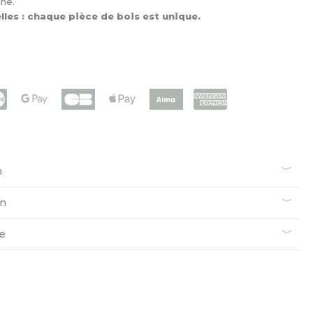
ine.
les : chaque pièce de bois est unique.
n
en
ie