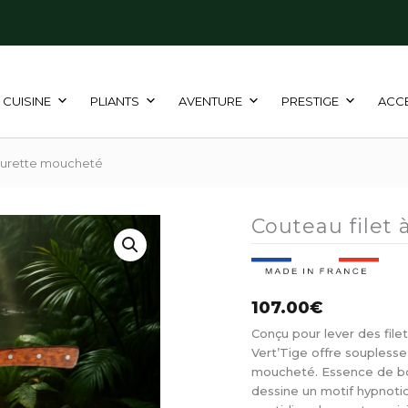
CUISINE
PLIANTS
AVENTURE
PRESTIGE
ACC
mourette moucheté
Couteau filet
107.00
€
Conçu pour lever des filet
Vert’Tige offre soupless
moucheté. Essence de boi
dessine un motif hypnotiq