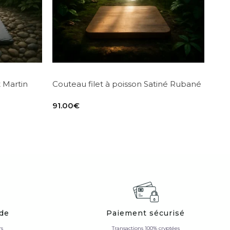
t Martin
Couteau filet à poisson Satiné Rubané
91.00
€
ide
Paiement sécurisé
rs
Transactions 100% cryptées