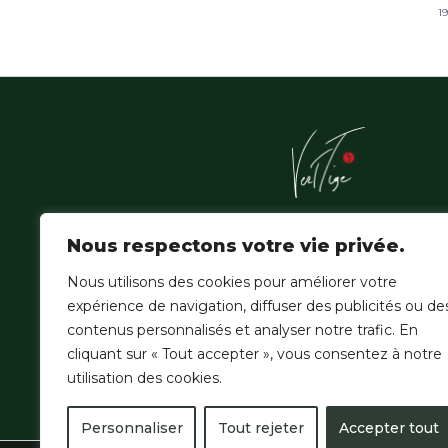
1
L'Atelier Vert'Tige sublime les essences nobles de la f
Nous respectons votre vie privée.
amazonienne, où la patience du geste hérité épouse
de la création contemporaine.
Nous utilisons des cookies pour améliorer votre
expérience de navigation, diffuser des publicités ou de
contenus personnalisés et analyser notre trafic. En
cliquant sur « Tout accepter », vous consentez à notre
utilisation des cookies.
Personnaliser
Tout rejeter
Accepter tout