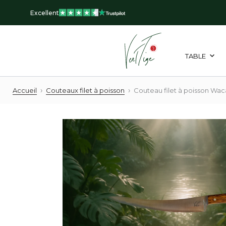
Aller
Excellent
au
contenu
TABLE
›
›
Accueil
Couteaux filet à poisson
Couteau filet à poisson Wa