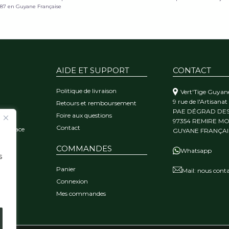
987 en Guyane Française
AIDE ET SUPPORT
CONTACT
Politique de livraison
Vert'Tige Guyan
9 rue de l'Artisanat
Retours et remboursement
PAE DÉGRAD DE
Foire aux questions
orêt
97354 REMIRE M
Contact
 l'audace
GUYANE FRANÇAI
COMMANDES
Whatsapp
s
Panier
Mail:
nous conta
Connexion
Mes commandes