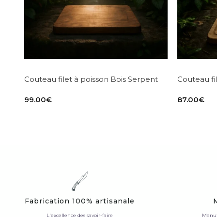
Couteau filet à poisson Bois Serpent
Couteau fi
99.00
€
87.00
€
Fabrication 100% artisanale
L'excellence des savoir-faire
Manuf