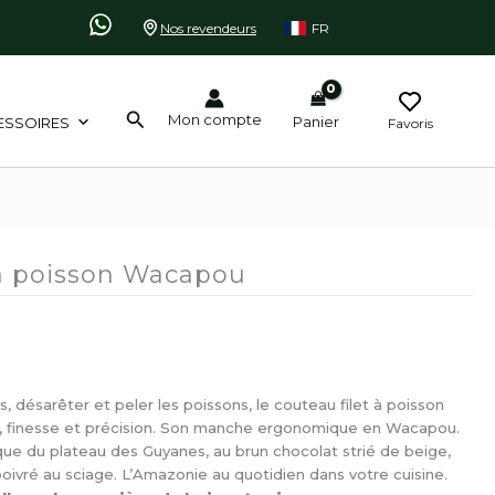
Nos revendeurs
FR
Rechercher
Mon compte
Panier
ESSOIRES
Favoris
 à poisson Wacapou
s, désarêter et peler les poissons, le couteau filet à poisson
e, finesse et précision. Son manche ergonomique en Wacapou.
e du plateau des Guyanes, au brun chocolat strié de beige,
poivré au sciage. L’Amazonie au quotidien dans votre cuisine.