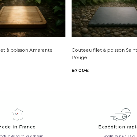
let à poisson Amarante
Couteau filet à poisson Sain
Rouge
87.00
€
Made in France
Expédition rap
acture de coutellerie depuis
Expédié sous 6 à 10 jou