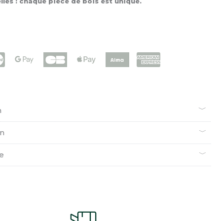
les : chaque pièce de bois est unique.
n
en
ie