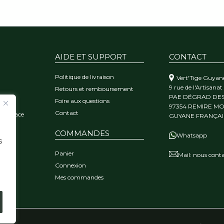
AIDE ET SUPPORT
CONTACT
Politique de livraison
Vert'Tige Guyan
9 rue de l'Artisanat
Retours et remboursement
PAE DÉGRAD DE
Foire aux questions
orêt
97354 REMIRE M
Contact
 l'audace
GUYANE FRANÇAI
COMMANDES
Whatsapp
s
Panier
Mail:
nous conta
Connexion
Mes commandes