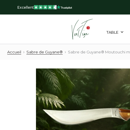
Aller
Excellent
au
contenu
TABLE
›
›
Accueil
Sabre de Guyane®
Sabre de Guyane® Moutouchi 