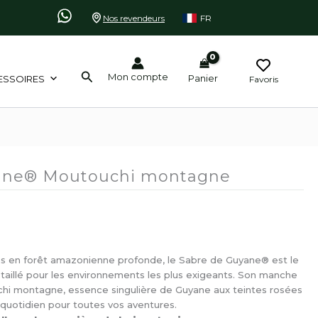
Nos revendeurs
FR
Rechercher
Mon compte
Panier
ESSOIRES
Favoris
ane® Moutouchi montagne
s en forêt amazonienne profonde, le Sabre de Guyane® est le
aillé pour les environnements les plus exigeants. Son manche
i montagne, essence singulière de Guyane aux teintes rosées
quotidien pour toutes vos aventures.