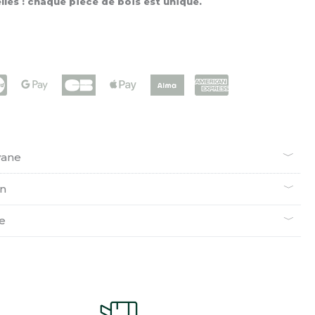
les : chaque pièce de bois est unique.
yane
en
ie