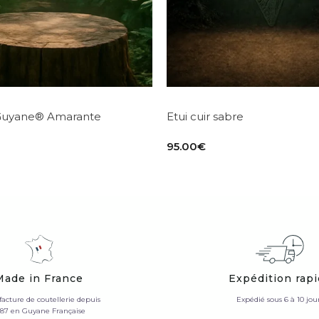
Guyane® Amarante
Etui cuir sabre
95.00
€
Made in France
Expédition rap
acture de coutellerie depuis
Expédié sous 6 à 10 jou
987 en Guyane Française